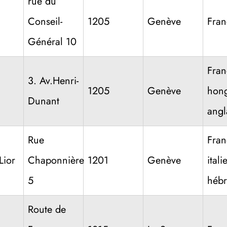
rue du
d
Conseil-
1205
Genève
Fran
Général 10
Fran
3. Av.Henri-
1205
Genève
hong
Dunant
angl
Rue
Fran
Lior
Chaponnière
1201
Genève
itali
5
hébr
Route de