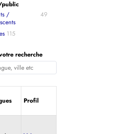
/public
ts /
49
scents
es
115
 votre recherche
her
gues
Profil