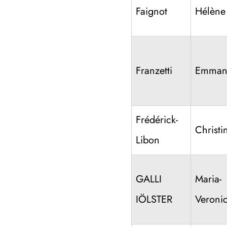
Faignot
Hélène
Franzetti
Emmanu
Frédérick-
Christi
Libon
GALLI
Maria-
IÖLSTER
Veroni