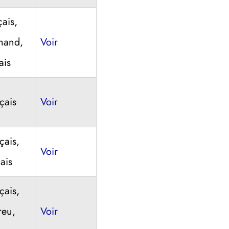
çais,
mand,
Voir
ais
çais
Voir
çais,
Voir
ais
çais,
reu,
Voir