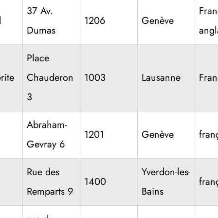
37 Av.
Fran
l
1206
Genève
Dumas
angl
Place
rite
Chauderon
1003
Lausanne
Fran
3
Abraham-
1201
Genève
fran
Gevray 6
Rue des
Yverdon-les-
1400
fran
Remparts 9
Bains