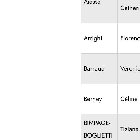
Aiassa
Cather
Arrighi
Floren
Barraud
Véroni
Berney
Céline
BIMPAGE-
Tiziana
BOGLIETTI