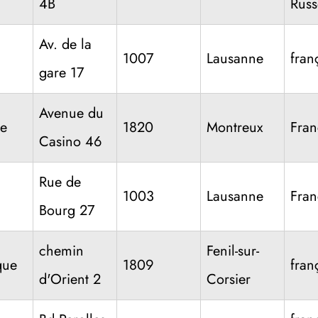
4B
Russ
Av. de la
1007
Lausanne
fran
gare 17
Avenue du
e
1820
Montreux
Fran
Casino 46
Rue de
1003
Lausanne
Fran
Bourg 27
chemin
Fenil-sur-
que
1809
fran
d'Orient 2
Corsier