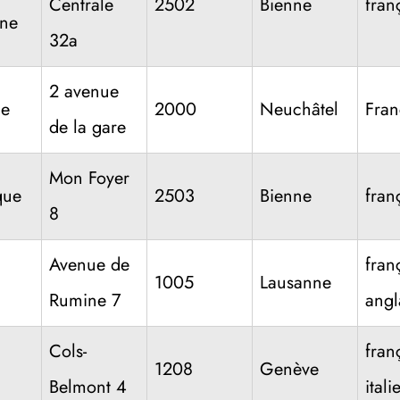
Centrale
2502
Bienne
fran
ine
32a
2 avenue
ce
2000
Neuchâtel
Fran
de la gare
Mon Foyer
que
2503
Bienne
fran
8
Avenue de
fran
1005
Lausanne
Rumine 7
angl
Cols-
fran
1208
Genève
Belmont 4
itali