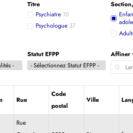
Titre
Section
Psychiatre
10
Enfan
adole
Psychologue
37
Adult
Statut EFPP
Affiner
Recherc
Code
m
Rue
Ville
Lan
postal
Rue