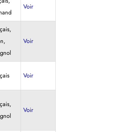
çais,
Voir
mand
çais,
en,
Voir
gnol
çais
Voir
çais,
Voir
gnol