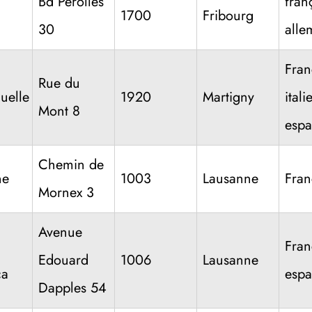
Bd Perolles
fran
1700
Fribourg
30
alle
Fran
Rue du
elle
1920
Martigny
itali
Mont 8
espa
Chemin de
ne
1003
Lausanne
Fran
Mornex 3
Avenue
Fran
Edouard
1006
Lausanne
ca
espa
Dapples 54