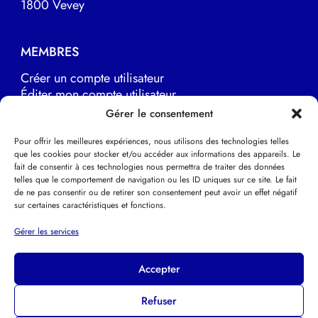
1800 Vevey
MEMBRES
Créer un compte utilisateur
Éditer mon compte utilisateur
Marche à suivre
Gérer le consentement
Pour offrir les meilleures expériences, nous utilisons des technologies telles
que les cookies pour stocker et/ou accéder aux informations des appareils. Le
LIENS UTILES
fait de consentir à ces technologies nous permettra de traiter des données
telles que le comportement de navigation ou les ID uniques sur ce site. Le fait
EFPP Europe
de ne pas consentir ou de retirer son consentement peut avoir un effet négatif
EFPP Deutsche Schweiz
sur certaines caractéristiques et fonctions.
EFPP Svizzera italiana
Psychothérapie Psychanalytique
Gérer les services
Accepter
Refuser