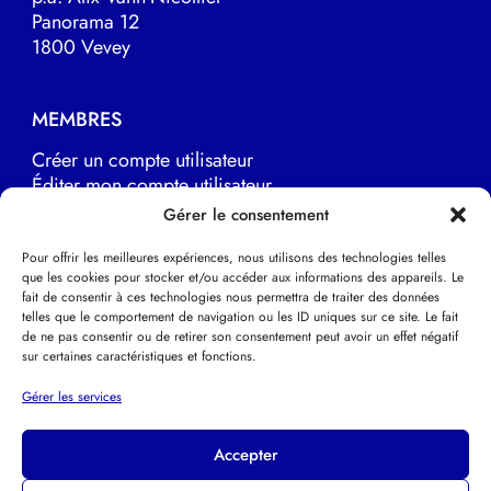
Panorama 12
1800 Vevey
MEMBRES
Créer un compte utilisateur
Éditer mon compte utilisateur
Marche à suivre
Gérer le consentement
Pour offrir les meilleures expériences, nous utilisons des technologies telles
que les cookies pour stocker et/ou accéder aux informations des appareils. Le
LIENS UTILES
fait de consentir à ces technologies nous permettra de traiter des données
telles que le comportement de navigation ou les ID uniques sur ce site. Le fait
EFPP Europe
de ne pas consentir ou de retirer son consentement peut avoir un effet négatif
EFPP Deutsche Schweiz
sur certaines caractéristiques et fonctions.
EFPP Svizzera italiana
Psychothérapie Psychanalytique
Gérer les services
Accepter