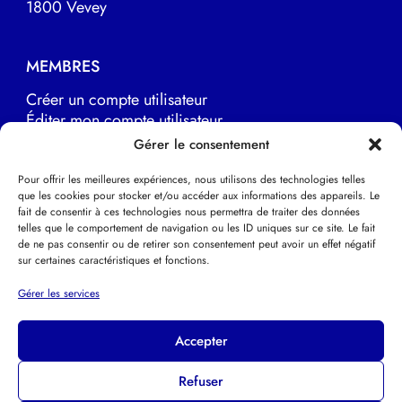
1800 Vevey
MEMBRES
Créer un compte utilisateur
Éditer mon compte utilisateur
Marche à suivre
Gérer le consentement
Pour offrir les meilleures expériences, nous utilisons des technologies telles
que les cookies pour stocker et/ou accéder aux informations des appareils. Le
LIENS UTILES
fait de consentir à ces technologies nous permettra de traiter des données
telles que le comportement de navigation ou les ID uniques sur ce site. Le fait
EFPP Europe
de ne pas consentir ou de retirer son consentement peut avoir un effet négatif
EFPP Deutsche Schweiz
sur certaines caractéristiques et fonctions.
EFPP Svizzera italiana
Psychothérapie Psychanalytique
Gérer les services
Accepter
Refuser