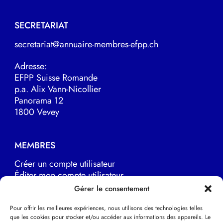
SECRETARIAT
secretariat@annuaire-membres-efpp.ch
Adresse:
EFPP Suisse Romande
p.a. Alix Vann-Nicollier
Panorama 12
1800 Vevey
MEMBRES
Créer un compte utilisateur
Éditer mon compte utilisateur
Marche à suivre
Gérer le consentement
Pour offrir les meilleures expériences, nous utilisons des technologies telles
que les cookies pour stocker et/ou accéder aux informations des appareils. Le
LIENS UTILES