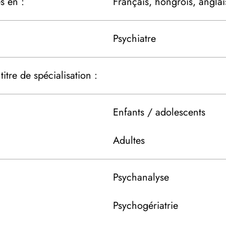
s en :
Français, hongrois, anglai
Psychiatre
itre de spécialisation :
Enfants / adolescents
Adultes
Psychanalyse
Psychogériatrie