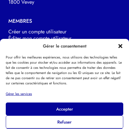
1800 Vevey
MEMBRES
Créer un compte utilisateur
Éditer mon compte utilisateur
Marche à suivre
Gérer le consentement
Pour offrir les meilleures expériences, nous utilisons des technologies telles
que les cookies pour stocker et/ou accéder aux informations des appareils. Le
LIENS UTILES
fait de consentir à ces technologies nous permettra de traiter des données
telles que le comportement de navigation ou les ID uniques sur ce site. Le fait
EFPP Europe
de ne pas consentir ou de retirer son consentement peut avoir un effet négatif
EFPP Deutsche Schweiz
sur certaines caractéristiques et fonctions.
EFPP Svizzera italiana
Psychothérapie Psychanalytique
Gérer les services
Accepter
Refuser