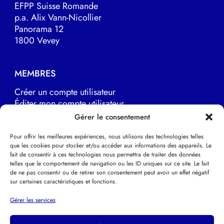
EFPP Suisse Romande
p.a. Alix Vann-Nicollier
Panorama 12
1800 Vevey
MEMBRES
Créer un compte utilisateur
Éditer mon compte utilisateur
Marche à suivre
Gérer le consentement
Pour offrir les meilleures expériences, nous utilisons des technologies telles
que les cookies pour stocker et/ou accéder aux informations des appareils. Le
LIENS UTILES
fait de consentir à ces technologies nous permettra de traiter des données
telles que le comportement de navigation ou les ID uniques sur ce site. Le fait
EFPP Europe
de ne pas consentir ou de retirer son consentement peut avoir un effet négatif
EFPP Deutsche Schweiz
sur certaines caractéristiques et fonctions.
EFPP Svizzera italiana
Psychothérapie Psychanalytique
Gérer les services