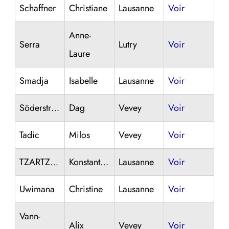
Schaffner
Christiane
Lausanne
Voir
Anne-
Serra
Lutry
Voir
Laure
Smadja
Isabelle
Lausanne
Voir
Söderström
Dag
Vevey
Voir
Tadic
Milos
Vevey
Voir
TZARTZAS
Konstantinos
Lausanne
Voir
Uwimana
Christine
Lausanne
Voir
Vann-
Alix
Vevey
Voir