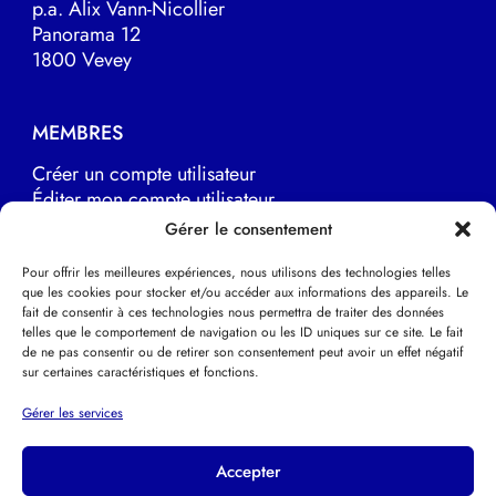
p.a. Alix Vann-Nicollier
Panorama 12
1800 Vevey
MEMBRES
Créer un compte utilisateur
Éditer mon compte utilisateur
Marche à suivre
Gérer le consentement
Pour offrir les meilleures expériences, nous utilisons des technologies telles
que les cookies pour stocker et/ou accéder aux informations des appareils. Le
LIENS UTILES
fait de consentir à ces technologies nous permettra de traiter des données
telles que le comportement de navigation ou les ID uniques sur ce site. Le fait
EFPP Europe
de ne pas consentir ou de retirer son consentement peut avoir un effet négatif
EFPP Deutsche Schweiz
sur certaines caractéristiques et fonctions.
EFPP Svizzera italiana
Psychothérapie Psychanalytique
Gérer les services
Accepter