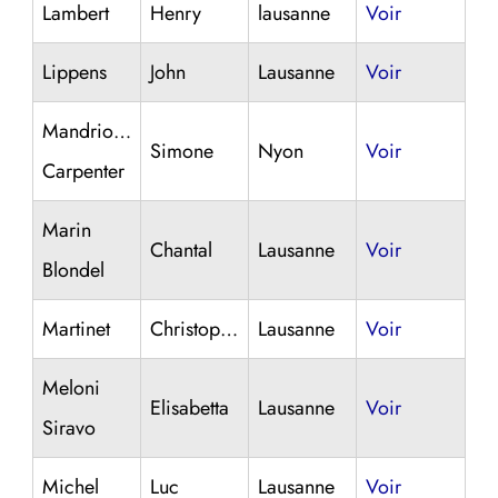
Lambert
Henry
lausanne
Voir
Lippens
John
Lausanne
Voir
Mandriota-
Simone
Nyon
Voir
Carpenter
Marin
Chantal
Lausanne
Voir
Blondel
Martinet
Christophe
Lausanne
Voir
Meloni
Elisabetta
Lausanne
Voir
Siravo
Michel
Luc
Lausanne
Voir