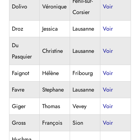
Fenil-sur-
Dolivo
Véronique
Voir
Corsier
Droz
Jessica
Lausanne
Voir
Du
Christine
Lausanne
Voir
Pasquier
Faignot
Hélène
Fribourg
Voir
Favre
Stephane
Lausanne
Voir
Giger
Thomas
Vevey
Voir
Gross
François
Sion
Voir
Huchmand