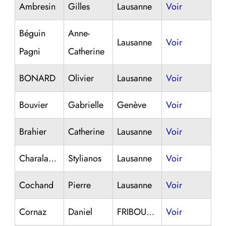
Ambresin
Gilles
Lausanne
Voir
Béguin
Anne-
Lausanne
Voir
Pagni
Catherine
BONARD
Olivier
Lausanne
Voir
Bouvier
Gabrielle
Genève
Voir
Brahier
Catherine
Lausanne
Voir
Charalampakis
Stylianos
Lausanne
Voir
Cochand
Pierre
Lausanne
Voir
Cornaz
Daniel
FRIBOURG
Voir