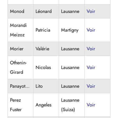
Monod
Léonard
Lausanne
Voir
Morandi
Patricia
Martigny
Voir
Meizoz
Morier
Valérie
Lausanne
Voir
Othenin-
Nicolas
Lausanne
Voir
Girard
Panayotopoulos
Lito
Lausanne
Voir
Perez
Lausanne
Angeles
Voir
Fuster
(Suiza)