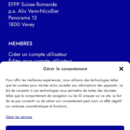
EFPP Suisse Romande
p.a. Alix Vann-Nicollier
Panorama 12
1800 Vevey
MEMBRES
Créer un compte utilisateur
Éditer mon compte utilisateur
Marche à suivre
Gérer le consentement
Pour offrir les meilleures expériences, nous utilisons des technologies telles
que les cookies pour stocker et/ou accéder aux informations des appareils. Le
LIENS UTILES
fait de consentir à ces technologies nous permettra de traiter des données
telles que le comportement de navigation ou les ID uniques sur ce site. Le fait
EFPP Europe
de ne pas consentir ou de retirer son consentement peut avoir un effet négatif
EFPP Deutsche Schweiz
sur certaines caractéristiques et fonctions.
EFPP Svizzera italiana
Psychothérapie Psychanalytique
Gérer les services