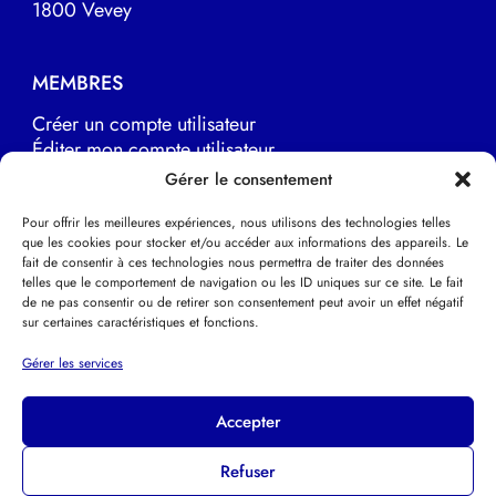
1800 Vevey
MEMBRES
Créer un compte utilisateur
Éditer mon compte utilisateur
Marche à suivre
Gérer le consentement
Pour offrir les meilleures expériences, nous utilisons des technologies telles
que les cookies pour stocker et/ou accéder aux informations des appareils. Le
LIENS UTILES
fait de consentir à ces technologies nous permettra de traiter des données
telles que le comportement de navigation ou les ID uniques sur ce site. Le fait
EFPP Europe
de ne pas consentir ou de retirer son consentement peut avoir un effet négatif
EFPP Deutsche Schweiz
sur certaines caractéristiques et fonctions.
EFPP Svizzera italiana
Psychothérapie Psychanalytique
Gérer les services
Accepter
Refuser