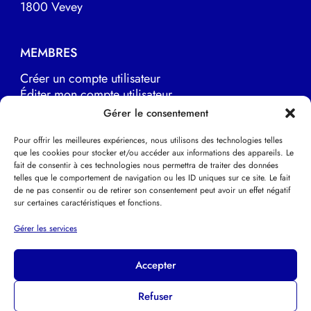
1800 Vevey
MEMBRES
Créer un compte utilisateur
Éditer mon compte utilisateur
Marche à suivre
Gérer le consentement
Pour offrir les meilleures expériences, nous utilisons des technologies telles
que les cookies pour stocker et/ou accéder aux informations des appareils. Le
LIENS UTILES
fait de consentir à ces technologies nous permettra de traiter des données
telles que le comportement de navigation ou les ID uniques sur ce site. Le fait
EFPP Europe
de ne pas consentir ou de retirer son consentement peut avoir un effet négatif
EFPP Deutsche Schweiz
sur certaines caractéristiques et fonctions.
EFPP Svizzera italiana
Psychothérapie Psychanalytique
Gérer les services
Accepter
Refuser