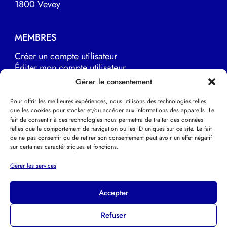
1800 Vevey
MEMBRES
Créer un compte utilisateur
Éditer mon compte utilisateur
Marche à suivre
Gérer le consentement
Pour offrir les meilleures expériences, nous utilisons des technologies telles
que les cookies pour stocker et/ou accéder aux informations des appareils. Le
LIENS UTILES
fait de consentir à ces technologies nous permettra de traiter des données
telles que le comportement de navigation ou les ID uniques sur ce site. Le fait
EFPP Europe
de ne pas consentir ou de retirer son consentement peut avoir un effet négatif
EFPP Deutsche Schweiz
sur certaines caractéristiques et fonctions.
EFPP Svizzera italiana
Psychothérapie Psychanalytique
Gérer les services
Accepter
Refuser