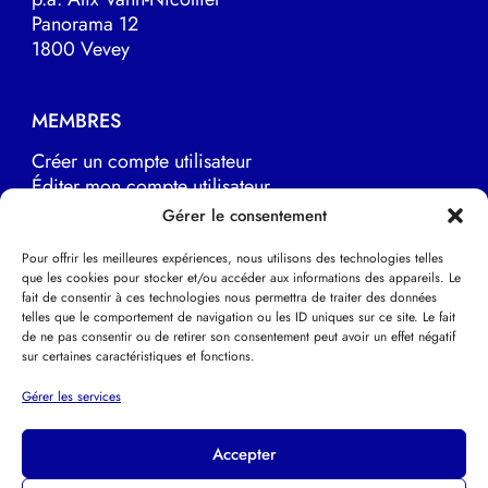
Panorama 12
1800 Vevey
MEMBRES
Créer un compte utilisateur
Éditer mon compte utilisateur
Marche à suivre
Gérer le consentement
Pour offrir les meilleures expériences, nous utilisons des technologies telles
que les cookies pour stocker et/ou accéder aux informations des appareils. Le
LIENS UTILES
fait de consentir à ces technologies nous permettra de traiter des données
telles que le comportement de navigation ou les ID uniques sur ce site. Le fait
EFPP Europe
de ne pas consentir ou de retirer son consentement peut avoir un effet négatif
EFPP Deutsche Schweiz
sur certaines caractéristiques et fonctions.
EFPP Svizzera italiana
Psychothérapie Psychanalytique
Gérer les services
Accepter