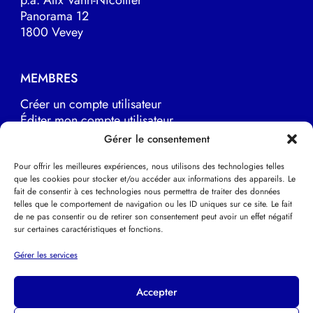
Panorama 12
1800 Vevey
MEMBRES
Créer un compte utilisateur
Éditer mon compte utilisateur
Marche à suivre
Gérer le consentement
Pour offrir les meilleures expériences, nous utilisons des technologies telles
que les cookies pour stocker et/ou accéder aux informations des appareils. Le
LIENS UTILES
fait de consentir à ces technologies nous permettra de traiter des données
telles que le comportement de navigation ou les ID uniques sur ce site. Le fait
EFPP Europe
de ne pas consentir ou de retirer son consentement peut avoir un effet négatif
EFPP Deutsche Schweiz
sur certaines caractéristiques et fonctions.
EFPP Svizzera italiana
Psychothérapie Psychanalytique
Gérer les services
Accepter